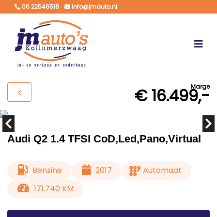
06 22546518
info@jmauto.nl
Marge
€ 16.499,-
Audi Q2 1.4 TFSI CoD,Led,Pano,Virtual
Benzine
2017
Automaat
171.740 KM