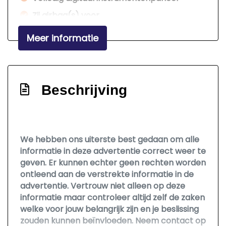
Zij airbag(s) voor
Exterieur
Meer informatie
Buitenspiegels elektrisch verstel- en
verwarmbaar
Beschrijving
Centrale vergrendeling
Centrale vergrendeling met
afstandsbediening
Dimlichten automatisch en regensensor
We hebben ons uiterste best gedaan om alle
informatie in deze advertentie correct weer te
Getint glas
geven. Er kunnen echter geen rechten worden
Glazen schuifdak
ontleend aan de verstrekte informatie in de
advertentie. Vertrouw niet alleen op deze
Led dagrijverlichting
informatie maar controleer altijd zelf de zaken
Lichtmetalen velgen 17"
welke voor jouw belangrijk zijn en je beslissing
zouden kunnen beïnvloeden. Neem contact op
Parkeersensor achter