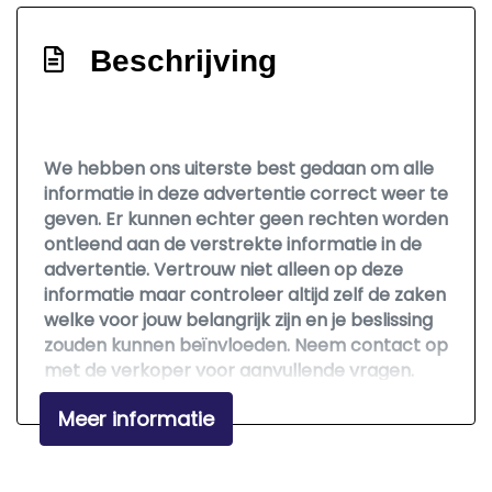
Hoofd airbag(s) achter
Hoofd airbag(s) voor
Beschrijving
Keyless start
Led mistlampen
Passagiersairbag
We hebben ons uiterste best gedaan om alle
informatie in deze advertentie correct weer te
Rijstrooksensor met correctie
geven. Er kunnen echter geen rechten worden
Zij airbag(s) voor
ontleend aan de verstrekte informatie in de
advertentie. Vertrouw niet alleen op deze
Interieur
informatie maar controleer altijd zelf de zaken
welke voor jouw belangrijk zijn en je beslissing
Achterbank in delen neerklapbaar
zouden kunnen beïnvloeden. Neem contact op
Airco
met de verkoper voor aanvullende vragen.
Armsteun voor
Meer informatie
Bestuurdersstoel in hoogte verstelbaar
Binnenspiegel automatisch dimmend