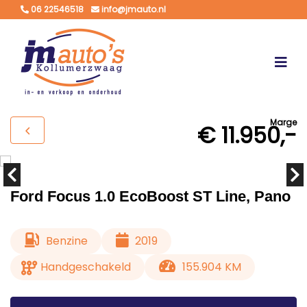
06 22546518
info@jmauto.nl
Marge
€ 11.950,-
Ford Focus 1.0 EcoBoost ST Line, Pano
Benzine
2019
Handgeschakeld
155.904 KM