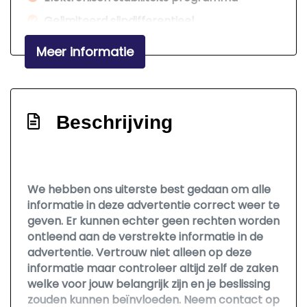
Gelimiteerd slipdifferentieel
Hoofd airbag(s) achter
Meer informatie
Hoofd airbag(s) voor
Multimedia scherm standaard
Passagiersairbag
Beschrijving
Rijstrooksensor met correctie
Zij airbag(s) voor
Interieur
We hebben ons uiterste best gedaan om alle
informatie in deze advertentie correct weer te
Achterbank neerklapbaar
geven. Er kunnen echter geen rechten worden
ontleend aan de verstrekte informatie in de
Airco
advertentie. Vertrouw niet alleen op deze
Bestuurdersstoel in hoogte verstelbaar
informatie maar controleer altijd zelf de zaken
welke voor jouw belangrijk zijn en je beslissing
Elektrische ramen voor
zouden kunnen beïnvloeden. Neem contact op